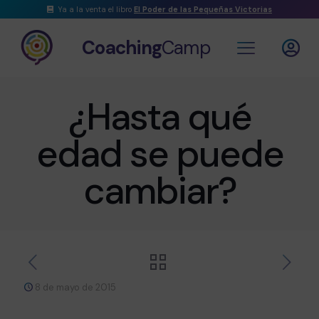
Ya a la venta el libro
El Poder de las Pequeñas Victorias
Coaching
Camp
¿Hasta qué
edad se puede
cambiar?
8 de mayo de 2015