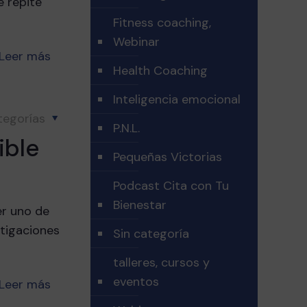
e repite
Fitness coaching,
Webinar
Leer más
Health Coaching
Inteligencia emocional
tegorías
P.N.L.
ible
Pequeñas Victorias
Podcast Cita con Tu
Bienestar
er uno de
stigaciones
Sin categoría
talleres, cursos y
eventos
Leer más