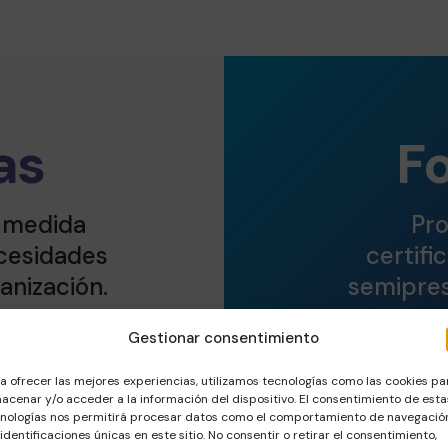
as
F
 medida
Pro
cesidades
certifi
anización.
semipres
ito de nuestros
Creemos en el pot
Gestionar consentimiento
n codo para
eso, capacitamos 
a ofrecer las mejores experiencias, utilizamos tecnologías como las cookies pa
opuestas se lleven
que quieren mejor
acenar y/o acceder a la información del dispositivo. El consentimiento de esta
vos fijados.
nologías nos permitirá procesar datos como el comportamiento de navegació
 identificaciones únicas en este sitio. No consentir o retirar el consentimiento,