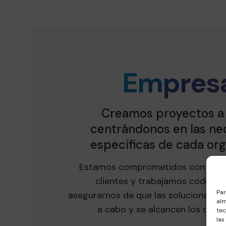
Empres
Creamos proyectos a
centrándonos en las ne
específicas de cada org
Estamos comprometidos con el éx
clientes y trabajamos codo co
Par
asegurarnos de que las soluciones pr
alm
a cabo y se alcancen los objeti
tec
las