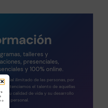
ormación
gramas, talleres y
caciones, presenciales,
enciales y 100% online.
encial ilimitado de las personas, por
y potenciamos el talento de aquellas
ra
ar su calidad de vida y su desarrollo
s
personal.
n o