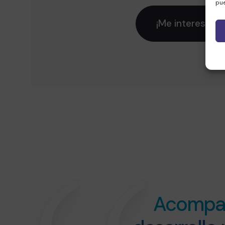
pue
¡Me interesa!
Acompaña