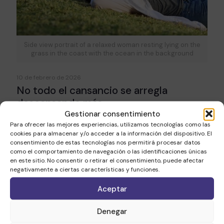
Side view portrait of a relaxed woman resting lying on the
grass in the coast with the ocean in the background
10 de febrero de 2026
No todo el cansancio se arregla
descansando más
Gestionar consentimiento
Para ofrecer las mejores experiencias, utilizamos tecnologías como las
Leer más
cookies para almacenar y/o acceder a la información del dispositivo. El
consentimiento de estas tecnologías nos permitirá procesar datos
como el comportamiento de navegación o las identificaciones únicas
en este sitio. No consentir o retirar el consentimiento, puede afectar
negativamente a ciertas características y funciones.
Aceptar
Denegar