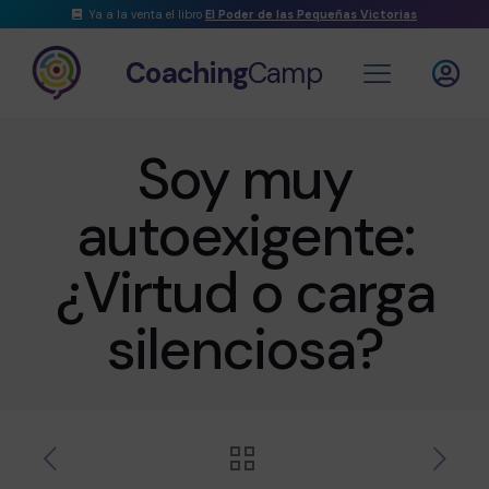
Ya a la venta el libro
El Poder de las Pequeñas Victorias
Coaching
Camp
Soy muy
autoexigente:
¿Virtud o carga
silenciosa?