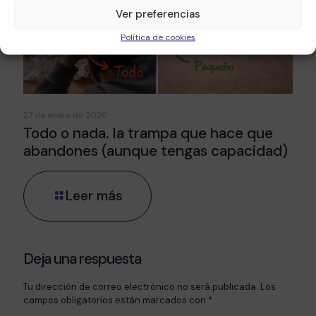
Ver preferencias
Política de cookies
27 de enero de 2026
Todo o nada. la trampa que hace que
abandones (aunque tengas capacidad)
Leer más
Deja una respuesta
Tu dirección de correo electrónico no será publicada.
Los
campos obligatorios están marcados con
*