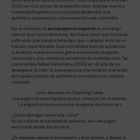
para valorar el camino recorrido. Como explica Brené Brown
(2012) en «Los dones de la imperfección», aceptar nuestra
humanidad imperfecta nos permite desarrollar una
auténtica autoestima y una motivación más sostenible.
Por el contrario, la
autoexigencia negativa
es ese látigo
interior que nunca descansa. Nos hace sentir que nunca es
suficiente, que siempre falta algo, que cualquier error es un
fracaso imperdonable. Esta mentalidad, lejos de ayudarnos
a alcanzar nuestras metas, genera ansiedad, desgaste
emocional y una constante sensación de insatisfacción. Tal
como señala Rafael Santandreu (2010) en «El arte de no
amargarse la vida», la autoexigencia irracional es una de las
principales fuentes de sufrimiento innecesario en nuestra
sociedad.
Como decimos en Coaching Camp:
«La exigencia sana impulsa, motiva, conecta con el sentido.
La exigencia tóxica presiona, desgasta, desconecta.»
¿Cómo distinguir entre una y otra?
No se trata de la cantidad de esfuerzo, sino del origen
emocional desde donde nace:
¿Te impulsas desde el entusiasmo y el propósito, o desde el