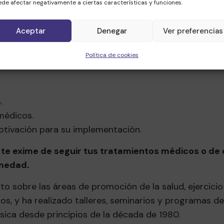
de afectar negativamente a ciertas características y funciones.
Aceptar
Denegar
Ver preferencias
Política de cookies
.
médicos.
motivación para su implementación.
 te exime de seguir tus tratamientos médicos o de
rmedad.
ito sobre las áreas de promoción de la salud, ejercicio
s, y ha realizado talleres, seminarios y programas d
ísica desde principios de la década de 1980.