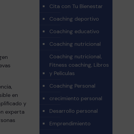
Cita con Tu Bienestar
Coaching deportivo
Coaching educativo
Coaching nutricional
Coaching nutricional,
rgen
Fitness coaching, Libros
uevas
y Películas
Coaching Personal
ncia,
sible en
crecimiento personal
plificado y
Desarrollo personal
ón experta
ersonas
Emprendimiento