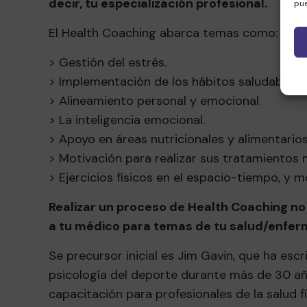
decir, tu especialización profesional.
pue
El Health Coaching abarca temas como:
> Gestión del estrés.
> Implementación de los hábitos saludables.
> Alineamiento personal y emocional.
> La inteligencia emocional.
> Apoyo en áreas nutricionales y alimentarios
> Motivación para realizar sus tratamientos 
> Ejercicios físicos en el espacio-tiempo, y 
Realizar un proceso de Health Coaching no
a tu médico para temas de tu salud/enfe
Se precursor inicial es Jim Gavin, que ha escr
psicología del deporte durante más de 30 año
capacitación para profesionales de la salud f