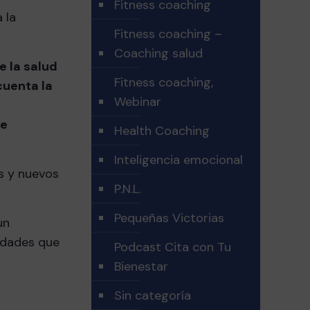
Fitness coaching
 la
Fitness coaching –
Coaching salud
 la salud
Fitness coaching,
cuenta la
Webinar
de
Health Coaching
Inteligencia emocional
s y nuevos
P.N.L.
Pequeñas Victorias
un
vidades que
Podcast Cita con Tu
Bienestar
Sin categoría