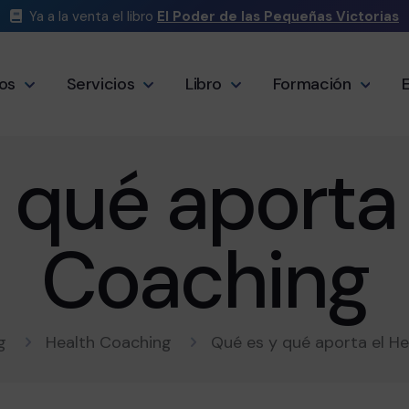
Ya a la venta el libro
El Poder de las Pequeñas Victorias
os
Servicios
Libro
Formación
 qué aporta 
Coaching
g
Health Coaching
Qué es y qué aporta el H