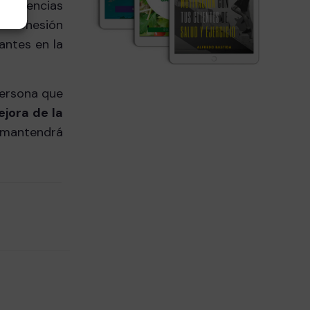
diferencias
la cohesión
antes en la
persona que
jora de la
a mantendrá