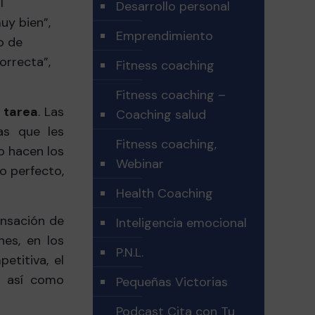
l
Desarrollo personal
uy bien”,
Emprendimiento
o de
orrecta”,
Fitness coaching
Fitness coaching –
 tarea
. Las
Coaching salud
as que les
Fitness coaching,
o hacen los
Webinar
lo perfecto,
Health Coaching
ensación de
Inteligencia emocional
nes, en los
P.N.L.
etitiva, el
, así como
Pequeñas Victorias
Podcast Cita con Tu