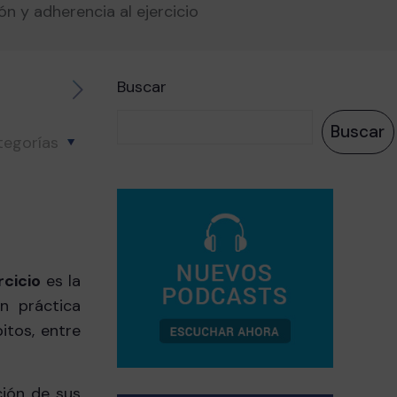
n y adherencia al ejercicio
Buscar
Buscar
tegorías
rcicio
es la
n práctica
itos, entre
ción de sus