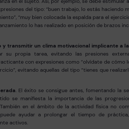
a en el sujeto. Así, por ejemplo, se debe estimular a
xpresiones del tipo: “buen trabajo, lo estás haciendo m
ento”, “muy bien colocada la espalda para el ejercici
 lanzamiento lo has realizado en posición de brazos inc
y transmitir un clima motivacional implicante a la
 su propia tarea, evitando las presiones extern
practicante con expresiones como “olvídate de cómo l
icio”, evitando aquellas del tipo “tienes que realizar
derada
. El éxito se consigue antes, fomentando la s
tido se manifiesta la importancia de las progresio
 También en el ámbito de la actividad física no comp
s puede ayudar a prolongar el tiempo de práctica
nte activos.