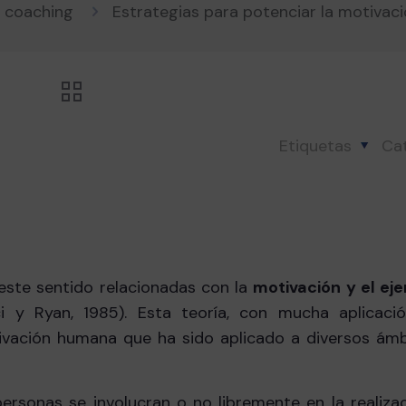
s coaching
Estrategias para potenciar la motivació
Etiquetas
Ca
este sentido relacionadas con la
motivación y el eje
 y Ryan, 1985). Esta teoría, con mucha aplicació
ivación humana que ha sido aplicado a diversos ámb
ersonas se involucran o no libremente en la realiza