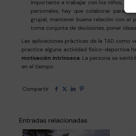
importante a trabajar con los niños, tod
personales, hay que colaborar para que
grupal, mantener buena relación con el pr
toma conjunta de decisiones, poner idea
Las aplicaciones prácticas de la TAD como v
practica alguna actividad físico-deportiva 
motivación intrínseca
. La persona se senti
en el tiempo.
Compartir
Entradas relacionadas