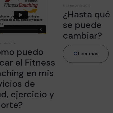
8 de mayo de 2015
¿Hasta qué
se puede
cambiar?
ero de 2017
ómo puedo
Leer más
icar el Fitness
ching en mis
vicios de
d, ejercicio y
orte?