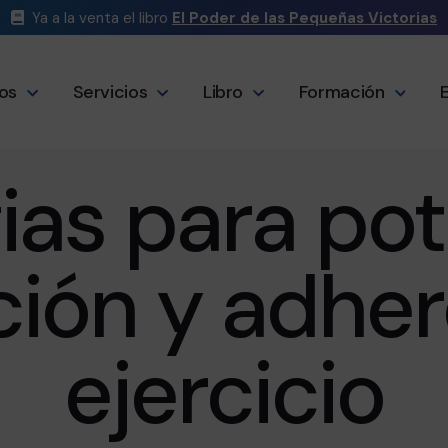
Ya a la venta el libro
El Poder de las Pequeñas Victorias
os
Servicios
Libro
Formación
ias para pot
ión y adher
ejercicio