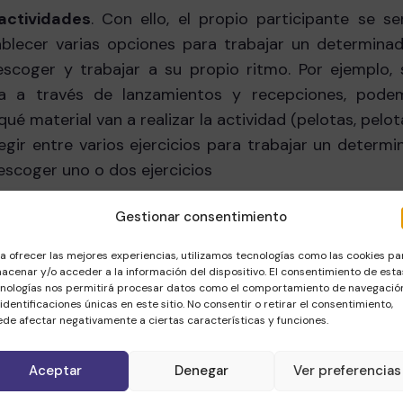
actividades
. Con ello, el propio participante se se
blecer varias opciones para trabajar un determinad
escoger y trabajar a su propio ritmo. Por ejemplo,
ia a través de lanzamientos y recepciones, pode
ué material van a realizar la actividad (pelotas, pelot
elegir entre varios ejercicios para trabajar un determ
escoger uno o dos ejercicios
rticipantes.
Los jóvenes deportistas con una baja cal
Gestionar consentimiento
de autonomía presentan una alta desmotivación. Pa
a ofrecer las mejores experiencias, utilizamos tecnologías como las cookies pa
mpatía (por ejemplo, seguir el ritmo de un compañero
acenar y/o acceder a la información del dispositivo. El consentimiento de esta
aciones en las que existen varios participantes y hay 
nologías nos permitirá procesar datos como el comportamiento de navegació
 identificaciones únicas en este sitio. No consentir o retirar el consentimiento,
mponentes del grupo), preocupación por los demás (
de afectar negativamente a ciertas características y funciones.
vidad), fomentar sentimientos de relación con
e interacción con los otros en gran grupo, como p
Aceptar
Denegar
Ver preferencias
 desinhibición), satisfacción con el mundo socia