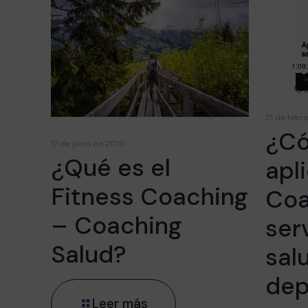
21 de febr
¿C
17 de junio de 2019
¿Qué es el
apl
Fitness Coaching
Coa
– Coaching
ser
Salud?
salu
dep
Leer más