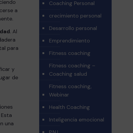
ociendo
Coaching Personal
cerse a
crecimiento personal
mente.
Desarrollo personal
idad
. Al
dadera
Emprendimiento
tal para
Fitness coaching
Fitness coaching –
ficar y
Coaching salud
ugar de
Fitness coaching,
Webinar
iones
Health Coaching
 Esta
Inteligencia emocional
en una
P.N.L.