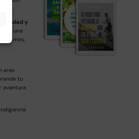
felicidad y
namos una
ecisiones,
n eres
prende tu
r aventura
teligencia