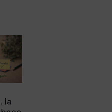
 la
 hace