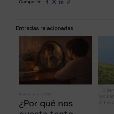
Compartir
Entradas relacionadas
Side 
17 de febrero de 2026
woman 
¿Por qué nos
in the 
cuesta tanto