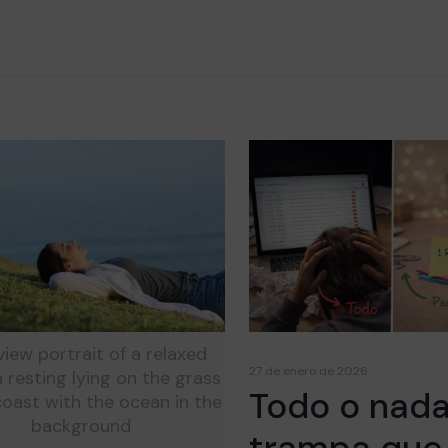
view portrait of a relaxed
27 de enero de 2026
resting lying on the grass
Todo o nada.
coast with the ocean in the
background
trampa que