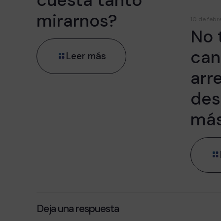
mirarnos?
10 de febr
No 
can
Leer más
arr
des
má
Deja una respuesta