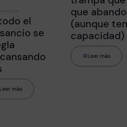
que abando
ero de 2026
todo el
(aunque te
sancio se
capacidad)
egla
cansando
Leer más
s
Leer más