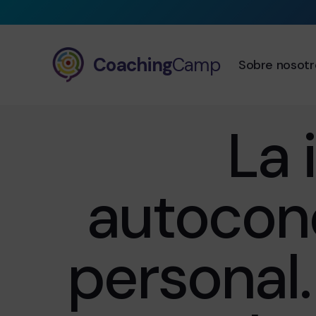
Coaching
Camp
Sobre nosotr
La 
autocono
personal.