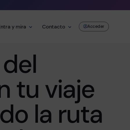
Entra y mira
Contacto
Acceder
 del
 tu viaje
do la ruta