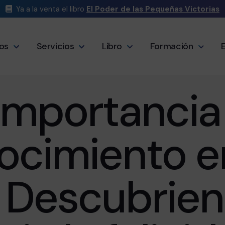
Ya a la venta el libro
El Poder de las Pequeñas Victorias
os
Servicios
Libro
Formación
importancia
cimiento en
 Descubrien