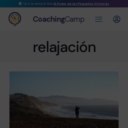
Ya a la venta el libro
El Poder de las Pequeñas Victorias
Coaching
Camp
relajación