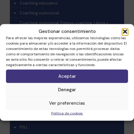
Coaching educativo
Coaching nutricional
Coaching nutricional, Fitness coaching, Libros y
Películas
Gestionar consentimiento
Para ofrecer las mejores experiencias, utilizamos tecnologías como las
Coaching Personal
cookies para almacenar y/o acceder a la información del dispositivo. El
crecimiento personal
consentimiento de estas tecnologías nos permitirá procesar datos
como el comportamiento de navegación o las identificaciones únicas
Desarrollo personal
en este sitio. No consentir o retirar el consentimiento, puede afectar
negativamente a ciertas características y funciones.
Emprendimiento
Aceptar
Fitness coaching
Fitness coaching – Coaching salud
Denegar
Fitness coaching, Webinar
Ver preferencias
Health Coaching
Política de cookies
Inteligencia emocional
P.N.L.