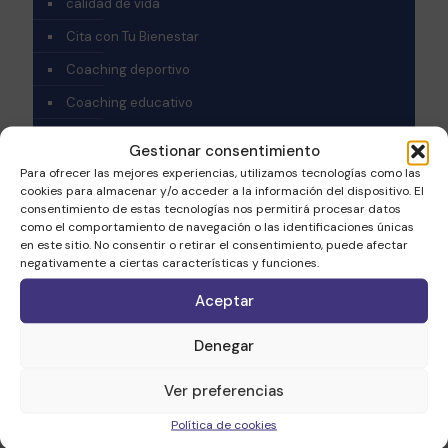
calidad de vida
Cita con Tu Bienestar
Coaching deportivo
Coaching educativo
Coaching nutricional
Gestionar consentimiento
Coaching nutricional, Fitness coaching, Libros y
Para ofrecer las mejores experiencias, utilizamos tecnologías como las
Películas
cookies para almacenar y/o acceder a la información del dispositivo. El
consentimiento de estas tecnologías nos permitirá procesar datos
Coaching Personal
como el comportamiento de navegación o las identificaciones únicas
en este sitio. No consentir o retirar el consentimiento, puede afectar
crecimiento personal
negativamente a ciertas características y funciones.
Desarrollo personal
Aceptar
Emprendimiento
Denegar
Fitness coaching
Fitness coaching – Coaching salud
Ver preferencias
Fitness coaching, Webinar
Política de cookies