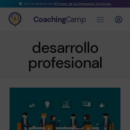
Ya a la venta el libro
El Poder de las Pequeñas Victorias
Coaching
Camp
desarrollo
profesional