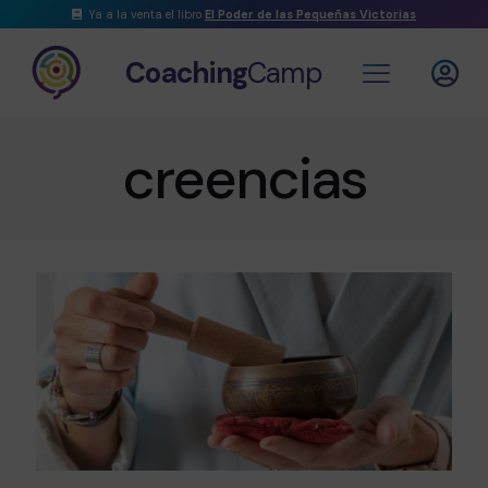
Ya a la venta el libro
El Poder de las Pequeñas Victorias
Coaching
Camp
creencias