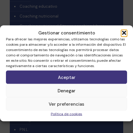
Coaching educativo
Coaching nutricional
Coaching nutricional, Fitness coaching, Libros y
Películas
Gestionar consentimiento
Para ofrecer las mejores experiencias, utilizamos tecnologías como las
Coaching Personal
cookies para almacenar y/o acceder a la información del dispositivo. El
consentimiento de estas tecnologías nos permitirá procesar datos
crecimiento personal
como el comportamiento de navegación o las identificaciones únicas
en este sitio. No consentir o retirar el consentimiento, puede afectar
Desarrollo personal
negativamente a ciertas características y funciones.
Emprendimiento
Aceptar
Fitness coaching
Denegar
Fitness coaching – Coaching salud
Fitness coaching, Webinar
Ver preferencias
Health Coaching
Política de cookies
Inteligencia emocional
P.N.L.