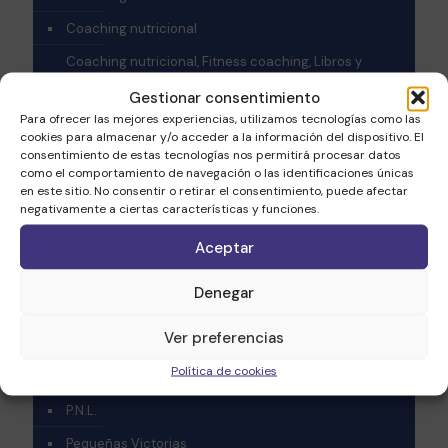
Coaching nutricional
Coaching nutricional, Fitness coaching, Libros y
Películas
Gestionar consentimiento
Coaching Personal
Para ofrecer las mejores experiencias, utilizamos tecnologías como las
cookies para almacenar y/o acceder a la información del dispositivo. El
crecimiento personal
consentimiento de estas tecnologías nos permitirá procesar datos
como el comportamiento de navegación o las identificaciones únicas
Desarrollo personal
en este sitio. No consentir o retirar el consentimiento, puede afectar
negativamente a ciertas características y funciones.
Emprendimiento
Aceptar
Fitness coaching
Fitness coaching – Coaching salud
Denegar
Fitness coaching, Webinar
Ver preferencias
Health Coaching
Política de cookies
Inteligencia emocional
P.N.L.
Pequeñas Victorias