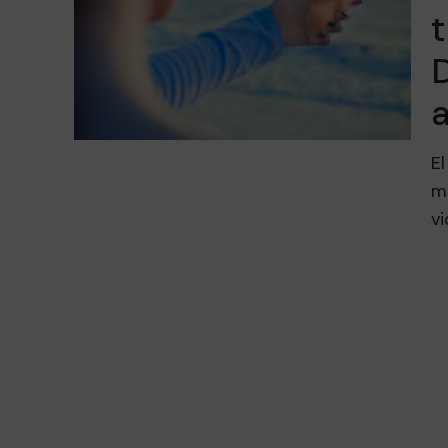
t
El
me
v