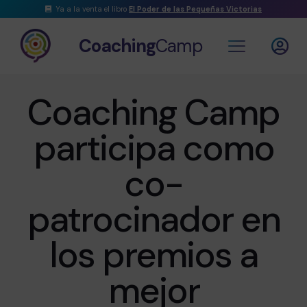
Ya a la venta el libro
El Poder de las Pequeñas Victorias
Coaching
Camp
Coaching Camp
participa como
co-
patrocinador en
los premios a
mejor