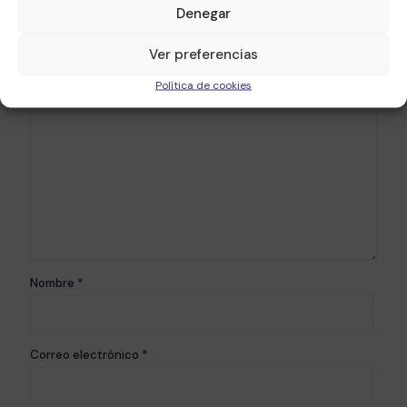
Denegar
Tu dirección de correo electrónico no será publicada.
Los
Ver preferencias
campos obligatorios están marcados con
*
Comentario
*
Política de cookies
Nombre
*
Correo electrónico
*